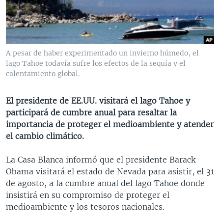
MULTIMEDIA
VENEZUELA
NICARAGUA
ECONOMÍA
PROGRAMAS TV
BRASIL
ENTRETENIMIENTO Y CULTURA
VIDEOS
RADIO
TECNOLOGÍA
FOTOGRAFÍA
EL MUNDO AL DÍA
A pesar de haber experimentado un invierno húmedo, el
DIRECT
DEPORTES
AUDIOS
FORO INTERAMERICANO
AVANCE INFORMATIVO
lago Tahoe todavía sufre los efectos de la sequía y el
calentamiento global.
DOCUMENTALES DE LA VOA
CIENCIA Y SALUD
VISIÓN 360
AUDIONOTICIAS
LAS CLAVES
BUENOS DÍAS AMÉRICA
El presidente de EE.UU. visitará el lago Tahoe y
Learning English
participará de cumbre anual para resaltar la
PANORAMA
ESTADOS UNIDOS AL DÍA
importancia de proteger el medioambiente y atender
SÍGANOS
EL MUNDO AL DÍA [RADIO]
el cambio climático.
FORO [RADIO]
La Casa Blanca informó que el presidente Barack
DEPORTIVO INTERNACIONAL
Obama visitará el estado de Nevada para asistir, el 31
Idiomas
de agosto, a la cumbre anual del lago Tahoe donde
NOTA ECONÓMICA
insistirá en su compromiso de proteger el
ENTRETENIMIENTO
medioambiente y los tesoros nacionales.