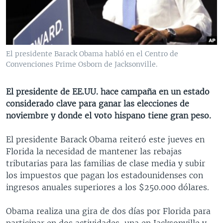
MULTIMEDIA
VENEZUELA
NICARAGUA
ECONOMÍA
PROGRAMAS TV
BRASIL
ENTRETENIMIENTO Y CULTURA
VIDEOS
RADIO
TECNOLOGÍA
FOTOGRAFÍA
EL MUNDO AL DÍA
El presidente Barack Obama habló en el Centro de
DIRECT
DEPORTES
AUDIOS
FORO INTERAMERICANO
AVANCE INFORMATIVO
Convenciones Prime Osborn de Jacksonville.
DOCUMENTALES DE LA VOA
CIENCIA Y SALUD
VISIÓN 360
AUDIONOTICIAS
El presidente de EE.UU. hace campaña en un estado
LAS CLAVES
BUENOS DÍAS AMÉRICA
considerado clave para ganar las elecciones de
Learning English
noviembre y donde el voto hispano tiene gran peso.
PANORAMA
ESTADOS UNIDOS AL DÍA
SÍGANOS
EL MUNDO AL DÍA [RADIO]
El presidente Barack Obama reiteró este jueves en
Florida la necesidad de mantener las rebajas
FORO [RADIO]
tributarias para las familias de clase media y subir
DEPORTIVO INTERNACIONAL
los impuestos que pagan los estadounidenses con
Idiomas
ingresos anuales superiores a los $250.000 dólares.
NOTA ECONÓMICA
ENTRETENIMIENTO
Obama realiza una gira de dos días por Florida para
participar en dos actividades, una en Jacksonville y