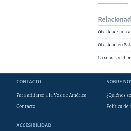
Relaciona
Obesidad: una 
Obesidad en Est
La sepsis y el pe
CONTACTO
SOBRE NO
Para afiliarse a la Voz de América
¿Quiénes s
Contacto
Política de 
ACCESIBILIDAD
Learning English