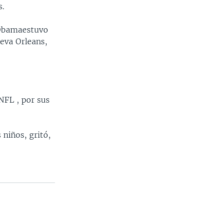
s.
, Obamaestuvo
ueva Orleans,
NFL , por sus
niños, gritó,