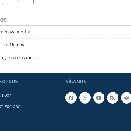
dos
amenaza mortal
ados Unidos
ligro con las dietas
SOTROS
SÍGANOS
omos?
privacidad