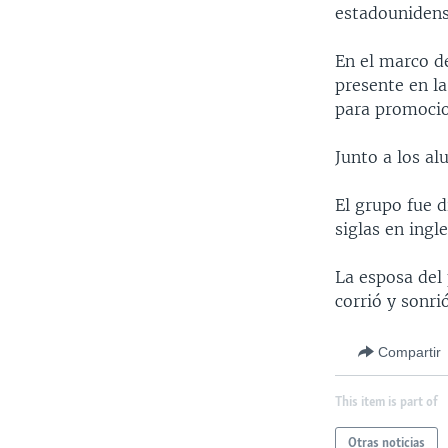
estadounidense
En el marco d
presente en la
para promocio
Junto a los a
El grupo fue d
siglas en ingl
La esposa del
corrió y sonr
Compartir
This item is part of
Otras noticias