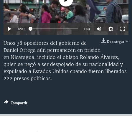
MULTIMEDIA
VENEZUELA
NICARAGUA
ECONOMÍA
PROGRAMAS TV
BRASIL
ENTRETENIMIENTO Y CULTURA
VIDEOS
RADIO
TECNOLOGÍA
FOTOGRAFÍA
EL MUNDO AL DÍA
0:00
1:54
DIRECT
DEPORTES
AUDIOS
FORO INTERAMERICANO
AVANCE INFORMATIVO
Descargar
Unos 38 opositores del gobierno de
DOCUMENTALES DE LA VOA
CIENCIA Y SALUD
VISIÓN 360
AUDIONOTICIAS
Daniel Ortega aún permanecen en prisión
en Nicaragua, incluido el obispo Rolando Álvarez,
LAS CLAVES
BUENOS DÍAS AMÉRICA
Learning English
quien se negó a ser despojado de su nacionalidad y
PANORAMA
ESTADOS UNIDOS AL DÍA
expulsado a Estados Unidos cuando fueron liberados
222 presos políticos.
SÍGANOS
EL MUNDO AL DÍA [RADIO]
FORO [RADIO]
DEPORTIVO INTERNACIONAL
Compartir
Idiomas
NOTA ECONÓMICA
ENTRETENIMIENTO