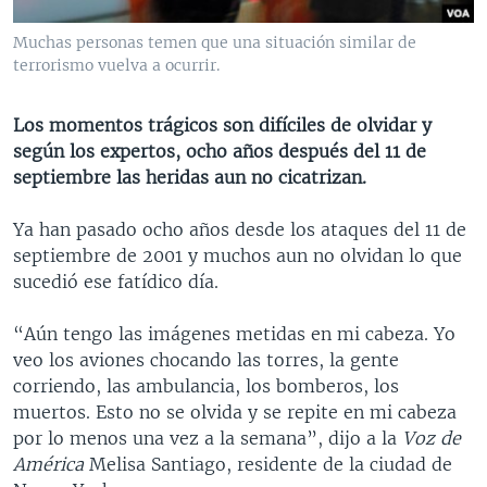
MULTIMEDIA
VENEZUELA
NICARAGUA
ECONOMÍA
Muchas personas temen que una situación similar de
PROGRAMAS TV
BRASIL
ENTRETENIMIENTO Y CULTURA
VIDEOS
terrorismo vuelva a ocurrir.
RADIO
TECNOLOGÍA
FOTOGRAFÍA
EL MUNDO AL DÍA
Los momentos trágicos son difíciles de olvidar y
DIRECT
DEPORTES
AUDIOS
FORO INTERAMERICANO
AVANCE INFORMATIVO
según los expertos, ocho años después del 11 de
septiembre las heridas aun no cicatrizan.
DOCUMENTALES DE LA VOA
CIENCIA Y SALUD
VISIÓN 360
AUDIONOTICIAS
LAS CLAVES
BUENOS DÍAS AMÉRICA
Ya han pasado ocho años desde los ataques del 11 de
Learning English
septiembre de 2001 y muchos aun no olvidan lo que
PANORAMA
ESTADOS UNIDOS AL DÍA
sucedió ese fatídico día.
SÍGANOS
EL MUNDO AL DÍA [RADIO]
“Aún tengo las imágenes metidas en mi cabeza. Yo
FORO [RADIO]
veo los aviones chocando las torres, la gente
DEPORTIVO INTERNACIONAL
corriendo, las ambulancia, los bomberos, los
Idiomas
muertos. Esto no se olvida y se repite en mi cabeza
NOTA ECONÓMICA
por lo menos una vez a la semana”, dijo a la
Voz de
ENTRETENIMIENTO
América
Melisa Santiago, residente de la ciudad de