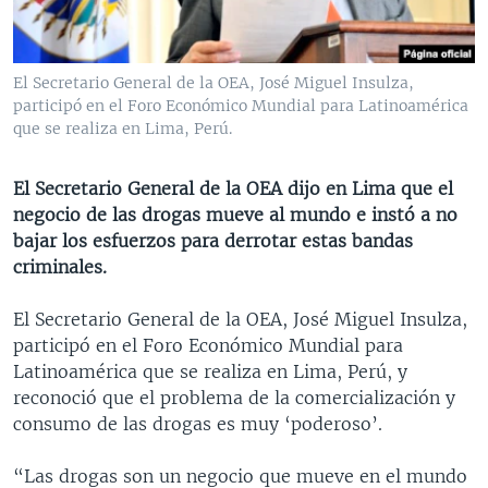
MULTIMEDIA
VENEZUELA
NICARAGUA
ECONOMÍA
PROGRAMAS TV
BRASIL
ENTRETENIMIENTO Y CULTURA
VIDEOS
El Secretario General de la OEA, José Miguel Insulza,
RADIO
TECNOLOGÍA
FOTOGRAFÍA
EL MUNDO AL DÍA
participó en el Foro Económico Mundial para Latinoamérica
que se realiza en Lima, Perú.
DIRECT
DEPORTES
AUDIOS
FORO INTERAMERICANO
AVANCE INFORMATIVO
DOCUMENTALES DE LA VOA
CIENCIA Y SALUD
VISIÓN 360
AUDIONOTICIAS
El Secretario General de la OEA dijo en Lima que el
negocio de las drogas mueve al mundo e instó a no
LAS CLAVES
BUENOS DÍAS AMÉRICA
Learning English
bajar los esfuerzos para derrotar estas bandas
PANORAMA
ESTADOS UNIDOS AL DÍA
criminales.
SÍGANOS
EL MUNDO AL DÍA [RADIO]
El Secretario General de la OEA, José Miguel Insulza,
FORO [RADIO]
participó en el Foro Económico Mundial para
Latinoamérica que se realiza en Lima, Perú, y
DEPORTIVO INTERNACIONAL
reconoció que el problema de la comercialización y
Idiomas
NOTA ECONÓMICA
consumo de las drogas es muy ‘poderoso’.
ENTRETENIMIENTO
“Las drogas son un negocio que mueve en el mundo