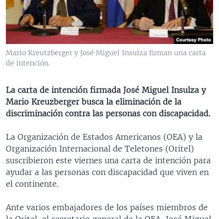
MULTIMEDIA
VENEZUELA
NICARAGUA
ECONOMÍA
PROGRAMAS TV
BRASIL
ENTRETENIMIENTO Y CULTURA
VIDEOS
RADIO
TECNOLOGÍA
FOTOGRAFÍA
EL MUNDO AL DÍA
Mario Kreutzberger y José Miguel Insulza firman una carta
DIRECT
DEPORTES
AUDIOS
FORO INTERAMERICANO
AVANCE INFORMATIVO
de intención.
DOCUMENTALES DE LA VOA
CIENCIA Y SALUD
VISIÓN 360
AUDIONOTICIAS
La carta de intención firmada José Miguel Insulza y
LAS CLAVES
BUENOS DÍAS AMÉRICA
Mario Kreuzberger busca la eliminación de la
Learning English
discriminación contra las personas con discapacidad.
PANORAMA
ESTADOS UNIDOS AL DÍA
SÍGANOS
EL MUNDO AL DÍA [RADIO]
La Organización de Estados Americanos (OEA) y la
Organización Internacional de Teletones (Oritel)
FORO [RADIO]
suscribieron este viernes una carta de intención para
DEPORTIVO INTERNACIONAL
ayudar a las personas con discapacidad que viven en
Idiomas
el continente.
NOTA ECONÓMICA
ENTRETENIMIENTO
Ante varios embajadores de los países miembros de
la Oritel, el secretario general de la OEA, José Miguel