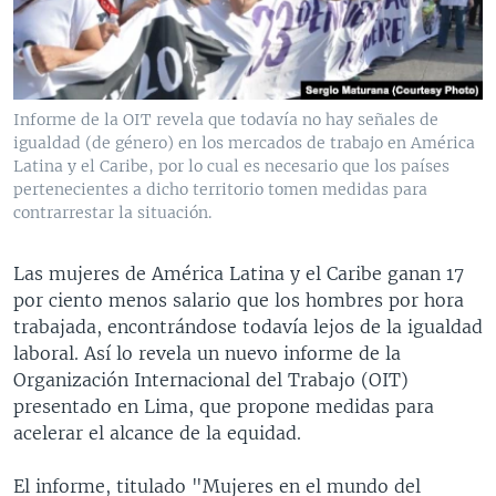
MULTIMEDIA
VENEZUELA
NICARAGUA
ECONOMÍA
PROGRAMAS TV
BRASIL
ENTRETENIMIENTO Y CULTURA
VIDEOS
RADIO
TECNOLOGÍA
FOTOGRAFÍA
EL MUNDO AL DÍA
Informe de la OIT revela que todavía no hay señales de
DIRECT
DEPORTES
AUDIOS
FORO INTERAMERICANO
AVANCE INFORMATIVO
igualdad (de género) en los mercados de trabajo en América
Latina y el Caribe, por lo cual es necesario que los países
DOCUMENTALES DE LA VOA
CIENCIA Y SALUD
VISIÓN 360
AUDIONOTICIAS
pertenecientes a dicho territorio tomen medidas para
contrarrestar la situación.
LAS CLAVES
BUENOS DÍAS AMÉRICA
Learning English
PANORAMA
ESTADOS UNIDOS AL DÍA
Las mujeres de América Latina y el Caribe ganan 17
SÍGANOS
por ciento menos salario que los hombres por hora
EL MUNDO AL DÍA [RADIO]
trabajada, encontrándose todavía lejos de la igualdad
FORO [RADIO]
laboral. Así lo revela un nuevo informe de la
Organización Internacional del Trabajo (OIT)
DEPORTIVO INTERNACIONAL
Idiomas
presentado en Lima, que propone medidas para
NOTA ECONÓMICA
acelerar el alcance de la equidad.
ENTRETENIMIENTO
El informe, titulado "Mujeres en el mundo del