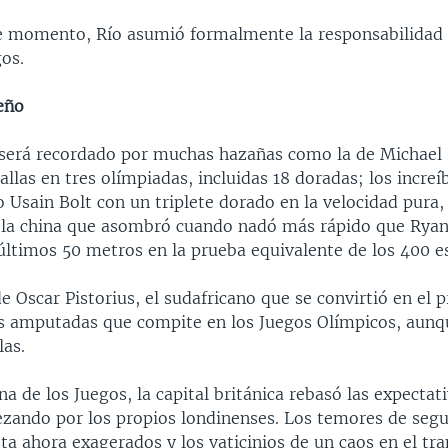
se momento, Río asumió formalmente la responsabilidad d
os.
eño
será recordado por muchas hazañas como la de Michael 
llas en tres olímpiadas, incluidas 18 doradas; los increí
 Usain Bolt con un triplete dorado en la velocidad pura, 
 la china que asombró cuando nadó más rápido que Ryan
últimos 50 metros en la prueba equivalente de los 400 es
e Oscar Pistorius, el sudafricano que se convirtió en el p
as amputadas que compite en los Juegos Olímpicos, aunq
as.
a de los Juegos, la capital británica rebasó las expectat
ando por los propios londinenses. Los temores de segu
ta ahora exagerados y los vaticinios de un caos en el tra