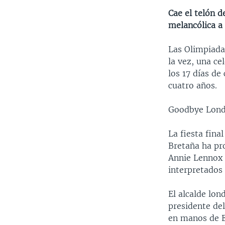
Cae el telón 
melancólica a 
Las Olimpiada
la vez, una ce
los 17 días d
cuatro años.
Goodbye Londr
La fiesta fina
Bretaña ha pr
Annie Lennox 
interpretados 
El alcalde lon
presidente de
en manos de Ed