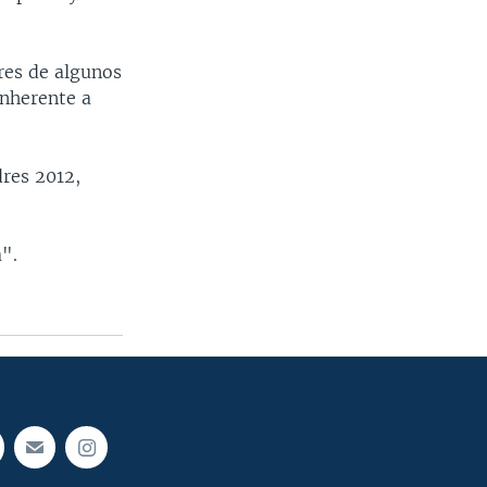
res de algunos
inherente a
dres 2012,
a".