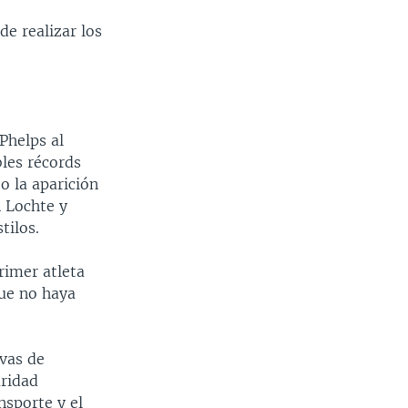
e realizar los
Phelps al
bles récords
o la aparición
 Lochte y
tilos.
rimer atleta
ue no haya
ivas de
ridad
nsporte y el