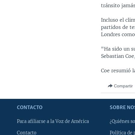
tránsito jamás
Incluso el cl
partidos de te
Londres como 
"Ha sido un s
Sebastian Coe
Coe resumió la
Compartir
CONTACTO
SOBRE NO
Para afiliarse a la Voz de América
¿Quiénes s
Contacto
Política de 