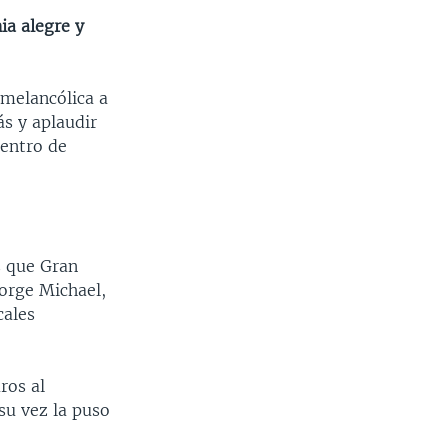
ia alegre y
 melancólica a
ás y aplaudir
dentro de
os que Gran
orge Michael,
cales
ros al
su vez la puso