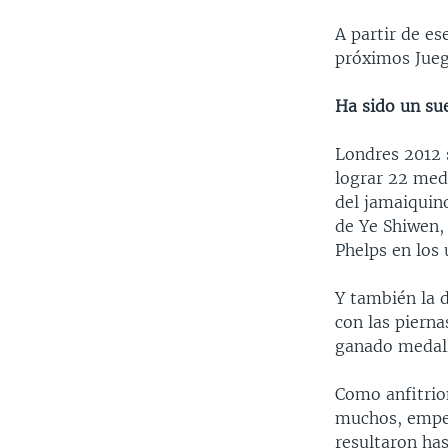
A partir de e
próximos Jueg
Ha sido un su
Londres 2012 
lograr 22 meda
del jamaiquino
de Ye Shiwen,
Phelps en los 
Y también la d
con las piern
ganado medall
Como anfitrion
muchos, empez
resultaron has