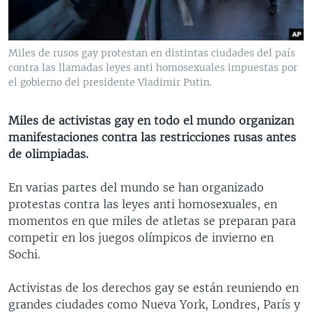
MULTIMEDIA
VENEZUELA
NICARAGUA
ECONOMÍA
PROGRAMAS TV
BRASIL
ENTRETENIMIENTO Y CULTURA
VIDEOS
Miles de rusos gay protestan en distintas ciudades del país
RADIO
TECNOLOGÍA
FOTOGRAFÍA
EL MUNDO AL DÍA
contra las llamadas leyes anti homosexuales impuestas por
el gobierno del presidente Vladimir Putin.
DIRECT
DEPORTES
AUDIOS
FORO INTERAMERICANO
AVANCE INFORMATIVO
DOCUMENTALES DE LA VOA
CIENCIA Y SALUD
VISIÓN 360
AUDIONOTICIAS
Miles de activistas gay en todo el mundo organizan
manifestaciones contra las restricciones rusas antes
LAS CLAVES
BUENOS DÍAS AMÉRICA
Learning English
de olimpiadas.
PANORAMA
ESTADOS UNIDOS AL DÍA
En varias partes del mundo se han organizado
SÍGANOS
EL MUNDO AL DÍA [RADIO]
protestas contra las leyes anti homosexuales, en
FORO [RADIO]
momentos en que miles de atletas se preparan para
competir en los juegos olímpicos de invierno en
DEPORTIVO INTERNACIONAL
Sochi.
Idiomas
NOTA ECONÓMICA
Activistas de los derechos gay se están reuniendo en
ENTRETENIMIENTO
grandes ciudades como Nueva York, Londres, París y