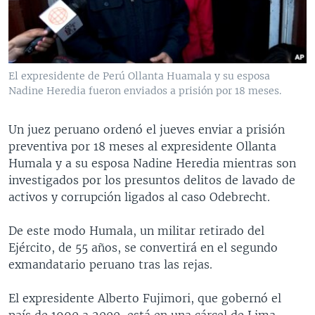
MULTIMEDIA
VENEZUELA
NICARAGUA
ECONOMÍA
PROGRAMAS TV
BRASIL
ENTRETENIMIENTO Y CULTURA
VIDEOS
RADIO
TECNOLOGÍA
FOTOGRAFÍA
EL MUNDO AL DÍA
El expresidente de Perú Ollanta Huamala y su esposa
DIRECT
DEPORTES
AUDIOS
FORO INTERAMERICANO
AVANCE INFORMATIVO
Nadine Heredia fueron enviados a prisión por 18 meses.
DOCUMENTALES DE LA VOA
CIENCIA Y SALUD
VISIÓN 360
AUDIONOTICIAS
Un juez peruano ordenó el jueves enviar a prisión
LAS CLAVES
BUENOS DÍAS AMÉRICA
preventiva por 18 meses al expresidente Ollanta
Learning English
Humala y a su esposa Nadine Heredia mientras son
PANORAMA
ESTADOS UNIDOS AL DÍA
investigados por los presuntos delitos de lavado de
SÍGANOS
EL MUNDO AL DÍA [RADIO]
activos y corrupción ligados al caso Odebrecht.
FORO [RADIO]
De este modo Humala, un militar retirado del
DEPORTIVO INTERNACIONAL
Ejército, de 55 años, se convertirá en el segundo
Idiomas
exmandatario peruano tras las rejas.
NOTA ECONÓMICA
ENTRETENIMIENTO
El expresidente Alberto Fujimori, que gobernó el
país de 1990 a 2000, está en una cárcel de Lima