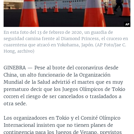
MULTIMEDIA
VENEZUELA
NICARAGUA
ECONOMÍA
PROGRAMAS TV
BRASIL
ENTRETENIMIENTO Y CULTURA
VIDEOS
RADIO
TECNOLOGÍA
FOTOGRAFÍA
EL MUNDO AL DÍA
En esta foto del 13 de febrero de 2020, un guardia de
DIRECT
DEPORTES
AUDIOS
FORO INTERAMERICANO
AVANCE INFORMATIVO
seguridad camina frente al Diamond Princess, el crucero en
cuarentena que atracó en Yokohama, Japón. (AP Foto/Jae C.
DOCUMENTALES DE LA VOA
CIENCIA Y SALUD
VISIÓN 360
AUDIONOTICIAS
Hong, archivo)
LAS CLAVES
BUENOS DÍAS AMÉRICA
Learning English
GINEBRA —
Pese al brote del coronavirus desde
PANORAMA
ESTADOS UNIDOS AL DÍA
China, un alto funcionario de la Organización
SÍGANOS
EL MUNDO AL DÍA [RADIO]
Mundial de la Salud advirtió el martes que es muy
prematuro decir que los Juegos Olímpicos de Tokio
FORO [RADIO]
corren el riesgo de ser cancelados o trasladados a
DEPORTIVO INTERNACIONAL
otra sede.
Idiomas
NOTA ECONÓMICA
Los organizadores en Tokio y el Comité Olímpico
ENTRETENIMIENTO
Internacional insisten que no tienen planes de
contingencia para los Juegos de Verano, previstos