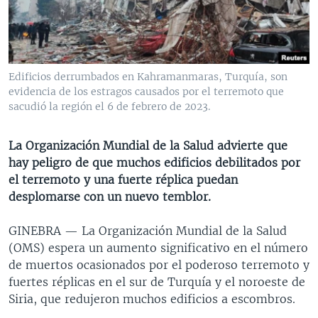
MULTIMEDIA
VENEZUELA
NICARAGUA
ECONOMÍA
PROGRAMAS TV
BRASIL
ENTRETENIMIENTO Y CULTURA
VIDEOS
RADIO
TECNOLOGÍA
FOTOGRAFÍA
EL MUNDO AL DÍA
Edificios derrumbados en Kahramanmaras, Turquía, son
DIRECT
DEPORTES
AUDIOS
FORO INTERAMERICANO
AVANCE INFORMATIVO
evidencia de los estragos causados por el terremoto que
sacudió la región el 6 de febrero de 2023.
DOCUMENTALES DE LA VOA
CIENCIA Y SALUD
VISIÓN 360
AUDIONOTICIAS
LAS CLAVES
BUENOS DÍAS AMÉRICA
La Organización Mundial de la Salud advierte que
Learning English
hay peligro de que muchos edificios debilitados por
PANORAMA
ESTADOS UNIDOS AL DÍA
el terremoto y una fuerte réplica puedan
SÍGANOS
EL MUNDO AL DÍA [RADIO]
desplomarse con un nuevo temblor.
FORO [RADIO]
GINEBRA —
La Organización Mundial de la Salud
DEPORTIVO INTERNACIONAL
(OMS) espera un aumento significativo en el número
Idiomas
de muertos ocasionados por el poderoso terremoto y
NOTA ECONÓMICA
fuertes réplicas en el sur de Turquía y el noroeste de
ENTRETENIMIENTO
Siria, que redujeron muchos edificios a escombros.