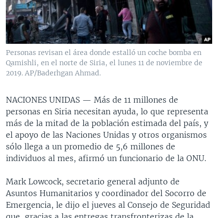
MULTIMEDIA
VENEZUELA
NICARAGUA
ECONOMÍA
PROGRAMAS TV
BRASIL
ENTRETENIMIENTO Y CULTURA
VIDEOS
RADIO
TECNOLOGÍA
FOTOGRAFÍA
EL MUNDO AL DÍA
Personas revisan el área donde estalló un coche bomba en
DIRECT
DEPORTES
AUDIOS
FORO INTERAMERICANO
AVANCE INFORMATIVO
Qamishli, en el norte de Siria, el lunes 11 de noviembre de
2019. AP/Baderhgan Ahmad.
DOCUMENTALES DE LA VOA
CIENCIA Y SALUD
VISIÓN 360
AUDIONOTICIAS
LAS CLAVES
BUENOS DÍAS AMÉRICA
NACIONES UNIDAS —
Más de 11 millones de
Learning English
personas en Siria necesitan ayuda, lo que representa
PANORAMA
ESTADOS UNIDOS AL DÍA
más de la mitad de la población estimada del país, y
SÍGANOS
EL MUNDO AL DÍA [RADIO]
el apoyo de las Naciones Unidas y otros organismos
sólo llega a un promedio de 5,6 millones de
FORO [RADIO]
individuos al mes, afirmó un funcionario de la ONU.
DEPORTIVO INTERNACIONAL
Idiomas
Mark Lowcock, secretario general adjunto de
NOTA ECONÓMICA
Asuntos Humanitarios y coordinador del Socorro de
ENTRETENIMIENTO
Emergencia, le dijo el jueves al Consejo de Seguridad
que, gracias a las entregas transfronterizas de la