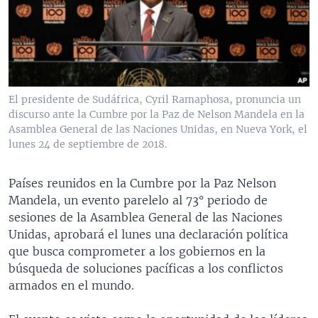
MULTIMEDIA
VENEZUELA
NICARAGUA
ECONOMÍA
PROGRAMAS TV
BRASIL
ENTRETENIMIENTO Y CULTURA
VIDEOS
RADIO
TECNOLOGÍA
FOTOGRAFÍA
EL MUNDO AL DÍA
DIRECT
DEPORTES
AUDIOS
FORO INTERAMERICANO
AVANCE INFORMATIVO
El presidente de Sudáfrica, Cyril Ramaphosa, pronuncia un
discurso ante la Cumbre por la Paz de Nelson Mandela en la
DOCUMENTALES DE LA VOA
CIENCIA Y SALUD
VISIÓN 360
AUDIONOTICIAS
Asamblea General de las Naciones Unidas, en Nueva York, el
LAS CLAVES
BUENOS DÍAS AMÉRICA
lunes 24 de septiembre de 2018.
Learning English
PANORAMA
ESTADOS UNIDOS AL DÍA
Países reunidos en la Cumbre por la Paz Nelson
SÍGANOS
EL MUNDO AL DÍA [RADIO]
Mandela, un evento parelelo al 73° periodo de
sesiones de la Asamblea General de las Naciones
FORO [RADIO]
Unidas, aprobará el lunes una declaración política
DEPORTIVO INTERNACIONAL
que busca comprometer a los gobiernos en la
Idiomas
búsqueda de soluciones pacíficas a los conflictos
NOTA ECONÓMICA
armados en el mundo.
ENTRETENIMIENTO