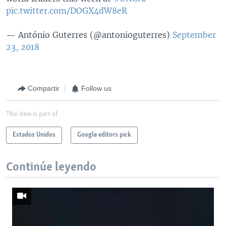
pic.twitter.com/DOGX4dW8eR
— António Guterres (@antonioguterres)
September
23, 2018
Compartir
Follow us
This item is part of
Estados Unidos
Google editors pick
Continúe leyendo