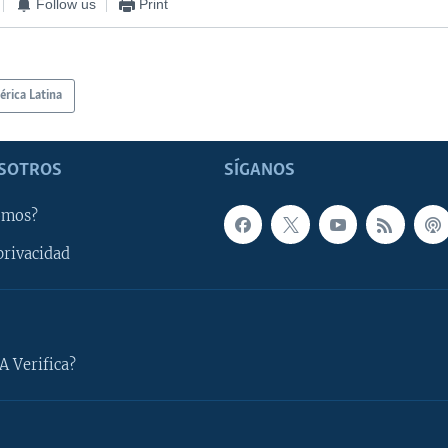
Follow us
Print
rica Latina
SOTROS
SÍGANOS
omos?
privacidad
A Verifica?