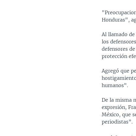
"Preocupacion
Honduras", ag
Al llamado de 
los defensore
defensores de
protección efe
Agregó que pe
hostigamiento
humanos".
De la misma ma
expresión, Fr
México, que s
periodistas”.