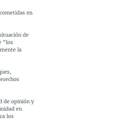
 cometidas en
situación de
e "los
amente la
ques,
derechos
d de opinión y
unidad en
ra los