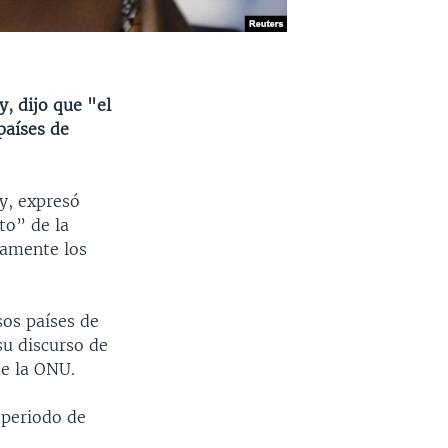
, dijo que "el
países de
y, expresó
to” de la
camente los
sos países de
su discurso de
de la ONU.
 periodo de