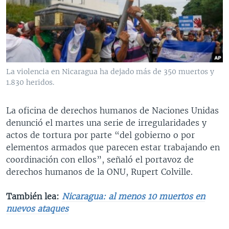
MULTIMEDIA
VENEZUELA
NICARAGUA
ECONOMÍA
PROGRAMAS TV
BRASIL
ENTRETENIMIENTO Y CULTURA
VIDEOS
RADIO
TECNOLOGÍA
FOTOGRAFÍA
EL MUNDO AL DÍA
DIRECT
DEPORTES
AUDIOS
FORO INTERAMERICANO
AVANCE INFORMATIVO
La violencia en Nicaragua ha dejado más de 350 muertos y
1.830 heridos.
DOCUMENTALES DE LA VOA
CIENCIA Y SALUD
VISIÓN 360
AUDIONOTICIAS
LAS CLAVES
BUENOS DÍAS AMÉRICA
La oficina de derechos humanos de Naciones Unidas
Learning English
PANORAMA
ESTADOS UNIDOS AL DÍA
denunció el martes una serie de irregularidades y
actos de tortura por parte “del gobierno o por
SÍGANOS
EL MUNDO AL DÍA [RADIO]
elementos armados que parecen estar trabajando en
FORO [RADIO]
coordinación con ellos”, señaló el portavoz de
derechos humanos de la ONU, Rupert Colville.
DEPORTIVO INTERNACIONAL
Idiomas
NOTA ECONÓMICA
También lea:
Nicaragua: al menos 10 muertos en
nuevos ataques
ENTRETENIMIENTO