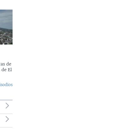
as de
 de El
isodios