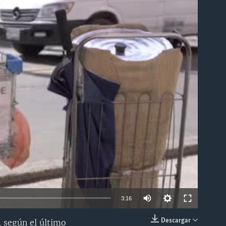
able
3:16
Descargar
, según el último