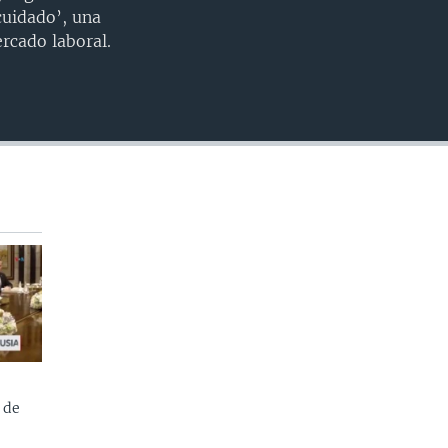
INSERTAR
cuidado’, una
rcado laboral.
 de