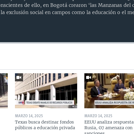
onscientes de ello, en Bogotá crearon ‘las Manzanas del 
 la exclusión social en campos como la educación o el me
MARZO 14, 2025
MARZO 14, 2025
Texas busca destinar fondos
EEUU analiza respuesta
públicos a educación privada
Rusia, G7 amenaza con
sanciones