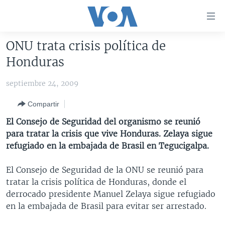
Enlaces
para
accesibilidad
ONU trata crisis política de
Salte
AMÉRICA DEL NORTE
Honduras
al
ELECCIONES EEUU 2024
EEUU
contenido
septiembre 24, 2009
principal
VOA VERIFICA
MÉXICO
ELECCIONES EEUU
Salte
Compartir
AMÉRICA LATINA
HAITÍ
VOTO DIVIDIDO
VOA VERIFICA UCRANIA/RUSIA
al
El Consejo de Seguridad del organismo se reunió
navegador
CHINA EN AMÉRICA LATINA
VOA VERIFICA INMIGRACIÓN
ARGENTINA
para tratar la crisis que vive Honduras. Zelaya sigue
principal
CENTROAMÉRICA
VOA VERIFICA AMÉRICA LATINA
BOLIVIA
refugiado en la embajada de Brasil en Tegucigalpa.
Salte
a
OTRAS SECCIONES
COLOMBIA
COSTA RICA
El Consejo de Seguridad de la ONU se reunió para
búsqueda
ESPECIALES DE LA VOA
CHILE
EL SALVADOR
INMIGRACIÓN
tratar la crisis política de Honduras, donde el
derrocado presidente Manuel Zelaya sigue refugiado
LIBERTAD DE PRENSA
PERÚ
GUATEMALA
LIBERTAD DE PRENSA
en la embajada de Brasil para evitar ser arrestado.
UCRANIA
ECUADOR
HONDURAS
MUNDO