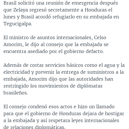
Brasil solicitó una reunión de emergencia después
MULTIMEDIA
VENEZUELA
NICARAGUA
ECONOMÍA
que Zelaya regresó secretamente a Honduras el
PROGRAMAS TV
BRASIL
ENTRETENIMIENTO Y CULTURA
VIDEOS
lunes y Brasil acordó refugiarlo en su embajada en
Tegucigalpa.
RADIO
TECNOLOGÍA
FOTOGRAFÍA
EL MUNDO AL DÍA
DIRECT
DEPORTES
AUDIOS
FORO INTERAMERICANO
AVANCE INFORMATIVO
El ministro de asuntos internacionales, Celso
Amorim, le dijo al consejo que la embajada se
DOCUMENTALES DE LA VOA
CIENCIA Y SALUD
VISIÓN 360
AUDIONOTICIAS
encuentra asediado por el gobierno defacto.
LAS CLAVES
BUENOS DÍAS AMÉRICA
Learning English
Además de cortar servicios básicos como el agua y la
PANORAMA
ESTADOS UNIDOS AL DÍA
electricidad y prevenir la entrega de suministros a la
SÍGANOS
EL MUNDO AL DÍA [RADIO]
embajada, Amorim dijo que las autoridades han
restringido los movimientos de diplómatas
FORO [RADIO]
brasileños.
DEPORTIVO INTERNACIONAL
Idiomas
El consejo condenó esos actos e hizo un llamado
NOTA ECONÓMICA
para que el gobierno de Honduras dejara de hostigar
ENTRETENIMIENTO
a la embajada y así respetara leyes internacionales
de relaciones diplomáticas.