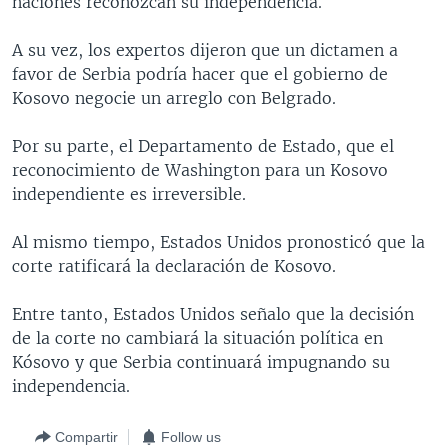
naciones reconozcan su independencia.
MULTIMEDIA
VENEZUELA
NICARAGUA
ECONOMÍA
A su vez, los expertos dijeron que un dictamen a
PROGRAMAS TV
BRASIL
ENTRETENIMIENTO Y CULTURA
VIDEOS
favor de Serbia podría hacer que el gobierno de
RADIO
TECNOLOGÍA
FOTOGRAFÍA
EL MUNDO AL DÍA
Kosovo negocie un arreglo con Belgrado.
DIRECT
DEPORTES
AUDIOS
FORO INTERAMERICANO
AVANCE INFORMATIVO
Por su parte, el Departamento de Estado, que el
DOCUMENTALES DE LA VOA
CIENCIA Y SALUD
VISIÓN 360
AUDIONOTICIAS
reconocimiento de Washington para un Kosovo
independiente es irreversible.
LAS CLAVES
BUENOS DÍAS AMÉRICA
Learning English
PANORAMA
ESTADOS UNIDOS AL DÍA
Al mismo tiempo, Estados Unidos pronosticó que la
corte ratificará la declaración de Kosovo.
SÍGANOS
EL MUNDO AL DÍA [RADIO]
FORO [RADIO]
Entre tanto, Estados Unidos señalo que la decisión
de la corte no cambiará la situación política en
DEPORTIVO INTERNACIONAL
Kósovo y que Serbia continuará impugnando su
Idiomas
NOTA ECONÓMICA
independencia.
ENTRETENIMIENTO
Compartir
Follow us