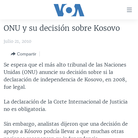
Enlaces
para
accesibilidad
ONU y su decisión sobre Kosovo
Salte
AMÉRICA DEL NORTE
al
julio 21, 2010
ELECCIONES EEUU 2024
EEUU
contenido
Compartir
principal
VOA VERIFICA
MÉXICO
ELECCIONES EEUU
Salte
Se espera que el más alto tribunal de las Naciones
AMÉRICA LATINA
HAITÍ
VOTO DIVIDIDO
VOA VERIFICA UCRANIA/RUSIA
al
Unidas (ONU) anuncie su decisión sobre si la
navegador
CHINA EN AMÉRICA LATINA
VOA VERIFICA INMIGRACIÓN
ARGENTINA
declaración de independencia de Kosovo, en 2008,
principal
fue legal.
CENTROAMÉRICA
VOA VERIFICA AMÉRICA LATINA
BOLIVIA
Salte
a
OTRAS SECCIONES
COLOMBIA
COSTA RICA
La declaración de la Corte Internacional de Justicia
búsqueda
no es obligatoria.
ESPECIALES DE LA VOA
CHILE
EL SALVADOR
INMIGRACIÓN
LIBERTAD DE PRENSA
PERÚ
GUATEMALA
LIBERTAD DE PRENSA
Sin embargo, analistas dijeron que una decisión de
apoyo a Kósovo podría llevar a que muchas otras
UCRANIA
ECUADOR
HONDURAS
MUNDO