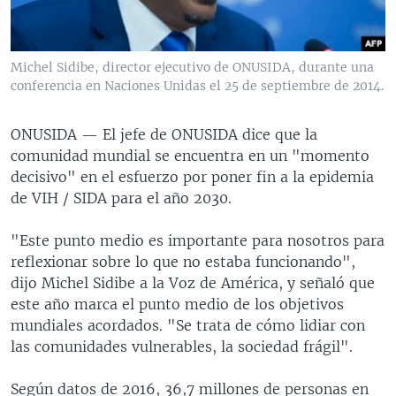
MULTIMEDIA
VENEZUELA
NICARAGUA
ECONOMÍA
PROGRAMAS TV
BRASIL
ENTRETENIMIENTO Y CULTURA
VIDEOS
Michel Sidibe, director ejecutivo de ONUSIDA, durante una
RADIO
TECNOLOGÍA
FOTOGRAFÍA
EL MUNDO AL DÍA
conferencia en Naciones Unidas el 25 de septiembre de 2014.
DIRECT
DEPORTES
AUDIOS
FORO INTERAMERICANO
AVANCE INFORMATIVO
ONUSIDA —
El jefe de ONUSIDA dice que la
DOCUMENTALES DE LA VOA
CIENCIA Y SALUD
VISIÓN 360
AUDIONOTICIAS
comunidad mundial se encuentra en un "momento
LAS CLAVES
BUENOS DÍAS AMÉRICA
decisivo" en el esfuerzo por poner fin a la epidemia
Learning English
de VIH / SIDA para el año 2030.
PANORAMA
ESTADOS UNIDOS AL DÍA
SÍGANOS
EL MUNDO AL DÍA [RADIO]
"Este punto medio es importante para nosotros para
reflexionar sobre lo que no estaba funcionando",
FORO [RADIO]
dijo Michel Sidibe a la Voz de América, y señaló que
DEPORTIVO INTERNACIONAL
este año marca el punto medio de los objetivos
Idiomas
mundiales acordados. "Se trata de cómo lidiar con
NOTA ECONÓMICA
las comunidades vulnerables, la sociedad frágil".
ENTRETENIMIENTO
Según datos de 2016, 36,7 millones de personas en