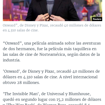
MULTIMEDIA
VENEZUELA
NICARAGUA
ECONOMÍA
PROGRAMAS TV
BRASIL
ENTRETENIMIENTO Y CULTURA
VIDEOS
RADIO
TECNOLOGÍA
FOTOGRAFÍA
EL MUNDO AL DÍA
Onward”, de Disney y Pixar, recaudó 40 millones de dólares
DIRECT
DEPORTES
AUDIOS
FORO INTERAMERICANO
AVANCE INFORMATIVO
en 4.310 salas de cine.
DOCUMENTALES DE LA VOA
CIENCIA Y SALUD
VISIÓN 360
AUDIONOTICIAS
“Onward”, una película animada sobre las aventuras
LAS CLAVES
BUENOS DÍAS AMÉRICA
de dos hermanos, fue la película más taquillera en
Learning English
las salas de cine de Norteamérica, según datos de la
PANORAMA
ESTADOS UNIDOS AL DÍA
industria.
SÍGANOS
EL MUNDO AL DÍA [RADIO]
'Onward', de Disney y Pixar, recaudó 40 millones de
FORO [RADIO]
dólares en 4.310 salas de cine. A nivel internacional
DEPORTIVO INTERNACIONAL
obtuvo 28 millones.
Idiomas
NOTA ECONÓMICA
'The Invisible Man', de Universal y Blumhouse,
ENTRETENIMIENTO
quedó en segundo lugar con 15,2 millones de dólares
y 'The Way Back', de Warner Bros, recaudó 8,5