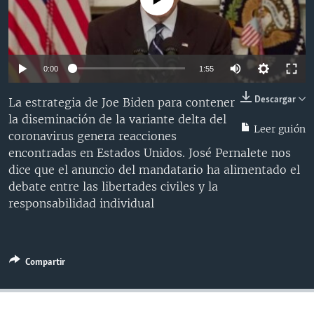
MULTIMEDIA
VENEZUELA
NICARAGUA
ECONOMÍA
PROGRAMAS TV
BRASIL
ENTRETENIMIENTO Y CULTURA
VIDEOS
RADIO
TECNOLOGÍA
FOTOGRAFÍA
EL MUNDO AL DÍA
0:00
1:55
DIRECT
DEPORTES
AUDIOS
FORO INTERAMERICANO
AVANCE INFORMATIVO
Descargar
La estrategia de Joe Biden para contener
DOCUMENTALES DE LA VOA
CIENCIA Y SALUD
VISIÓN 360
AUDIONOTICIAS
la diseminación de la variante delta del
Leer guión
coronavirus genera reacciones
LAS CLAVES
BUENOS DÍAS AMÉRICA
Learning English
encontradas en Estados Unidos. José Pernalete nos
PANORAMA
ESTADOS UNIDOS AL DÍA
dice que el anuncio del mandatario ha alimentado el
debate entre las libertades civiles y la
SÍGANOS
EL MUNDO AL DÍA [RADIO]
responsabilidad individual
FORO [RADIO]
DEPORTIVO INTERNACIONAL
Idiomas
Compartir
NOTA ECONÓMICA
ENTRETENIMIENTO