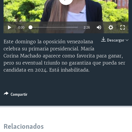
MULTIMEDIA
VENEZUELA
NICARAGUA
ECONOMÍA
PROGRAMAS TV
BRASIL
ENTRETENIMIENTO Y CULTURA
VIDEOS
RADIO
TECNOLOGÍA
FOTOGRAFÍA
EL MUNDO AL DÍA
0:00
2:26
DIRECT
DEPORTES
AUDIOS
FORO INTERAMERICANO
AVANCE INFORMATIVO
Descargar
Este domingo la oposición venezolana
DOCUMENTALES DE LA VOA
CIENCIA Y SALUD
VISIÓN 360
AUDIONOTICIAS
celebra su primaria presidencial. María
Corina Machado aparece como favorita para ganar,
LAS CLAVES
BUENOS DÍAS AMÉRICA
pero su eventual triunfo no garantiza que pueda ser
Learning English
PANORAMA
ESTADOS UNIDOS AL DÍA
candidata en 2024. Está inhabilitada.
SÍGANOS
EL MUNDO AL DÍA [RADIO]
FORO [RADIO]
Compartir
DEPORTIVO INTERNACIONAL
Idiomas
NOTA ECONÓMICA
ENTRETENIMIENTO
Relacionados