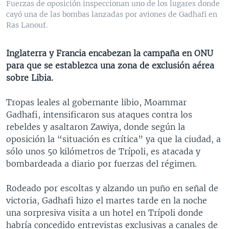
Fuerzas de oposición inspeccionan uno de los lugares donde
MULTIMEDIA
VENEZUELA
NICARAGUA
ECONOMÍA
cayó una de las bombas lanzadas por aviones de Gadhafi en
Ras Lanouf.
PROGRAMAS TV
BRASIL
ENTRETENIMIENTO Y CULTURA
VIDEOS
RADIO
TECNOLOGÍA
FOTOGRAFÍA
EL MUNDO AL DÍA
Inglaterra y Francia encabezan la campaña en ONU
DIRECT
DEPORTES
AUDIOS
FORO INTERAMERICANO
AVANCE INFORMATIVO
para que se establezca una zona de exclusión aérea
sobre Libia.
DOCUMENTALES DE LA VOA
CIENCIA Y SALUD
VISIÓN 360
AUDIONOTICIAS
LAS CLAVES
BUENOS DÍAS AMÉRICA
Tropas leales al gobernante libio, Moammar
Learning English
Gadhafi, intensificaron sus ataques contra los
PANORAMA
ESTADOS UNIDOS AL DÍA
rebeldes y asaltaron Zawiya, donde según la
SÍGANOS
EL MUNDO AL DÍA [RADIO]
oposición la “situación es crítica” ya que la ciudad, a
sólo unos 50 kilómetros de Trípoli, es atacada y
FORO [RADIO]
bombardeada a diario por fuerzas del régimen.
DEPORTIVO INTERNACIONAL
Idiomas
Rodeado por escoltas y alzando un puño en señal de
NOTA ECONÓMICA
victoria, Gadhafi hizo el martes tarde en la noche
ENTRETENIMIENTO
una sorpresiva visita a un hotel en Trípoli donde
habría concedido entrevistas exclusivas a canales de