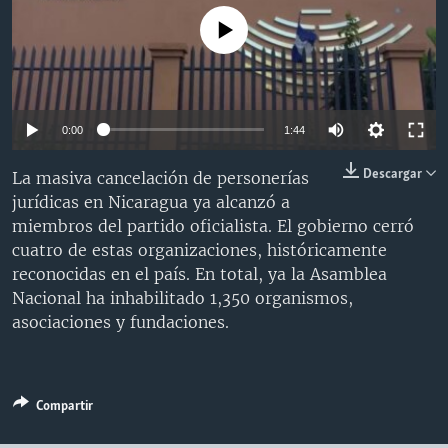
MULTIMEDIA
VENEZUELA
NICARAGUA
ECONOMÍA
No media source currently available
PROGRAMAS TV
BRASIL
ENTRETENIMIENTO Y CULTURA
VIDEOS
RADIO
TECNOLOGÍA
FOTOGRAFÍA
EL MUNDO AL DÍA
DIRECT
DEPORTES
AUDIOS
FORO INTERAMERICANO
AVANCE INFORMATIVO
0:00
1:44
DOCUMENTALES DE LA VOA
CIENCIA Y SALUD
VISIÓN 360
AUDIONOTICIAS
Descargar
La masiva cancelación de personerías
LAS CLAVES
BUENOS DÍAS AMÉRICA
jurídicas en Nicaragua ya alcanzó a
Learning English
miembros del partido oficialista. El gobierno cerró
PANORAMA
ESTADOS UNIDOS AL DÍA
cuatro de estas organizaciones, históricamente
SÍGANOS
EL MUNDO AL DÍA [RADIO]
reconocidas en el país. En total, ya la Asamblea
Nacional ha inhabilitado 1,350 organismos,
FORO [RADIO]
asociaciones y fundaciones.
DEPORTIVO INTERNACIONAL
Idiomas
NOTA ECONÓMICA
Compartir
ENTRETENIMIENTO