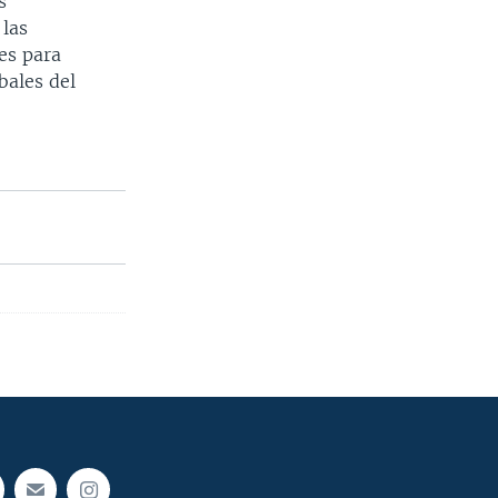
s
 las
les para
bales del