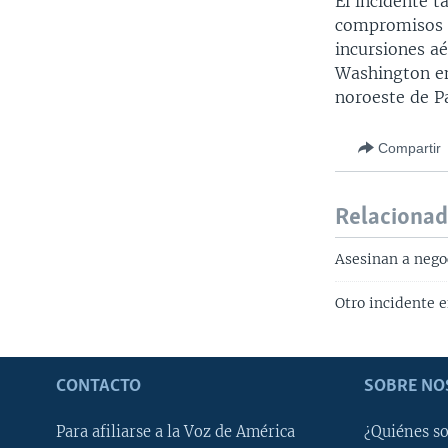
El incidente 
compromisos fu
incursiones aé
Washington en 
noroeste de P
Compartir
Relaciona
Asesinan a nego
Otro incidente 
CONTACTO
SOBRE NO
Para afiliarse a la Voz de América
¿Quiénes s