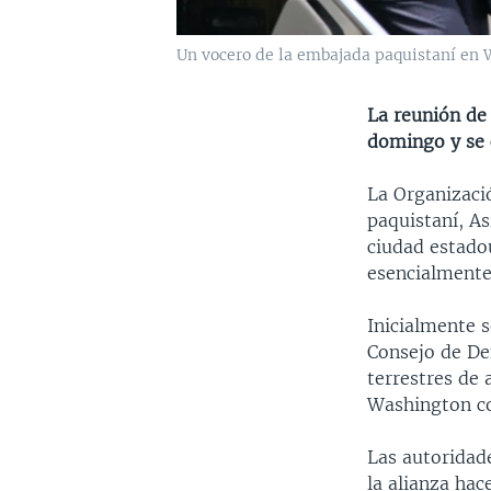
Un vocero de la embajada paquistaní en Wa
La reunión de 
domingo y se 
La Organizaci
paquistaní, As
ciudad estado
esencialmente 
Inicialmente s
Consejo de Def
terrestres de
Washington co
Las autoridad
la alianza ha