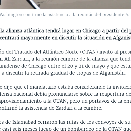
shington confirmó la asistencia a la reunión del presidente Asif
la alianza atlántica tendrá lugar en Chicago a partir del
centrará mayormente en discutir la situación en Afganis
ón del Tratado del Atlántico Norte (OTAN) invitó al pres
if Ali Zardari, a la reunión cumbre de la alianza que tend
unidense de Chicago entre el 20 y 21 de mayo y que esta
a discutir la retirada gradual de tropas de Afganistán.
e dijo que el mandatario estaba considerando la invitaci
ensa nacional debía pronunciarse sobre la reapertura de 
 aprovisionamiento a la OTAN, pero un portavoz de la e
nfirmó la asistencia de Zardari a la cumbre.
es de Islamabad cerraron las rutas de los convoyes de s
ce casi seis meses luego de un bombardeo de la OTAN que