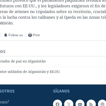
también provocó que el parlamento paquistaní revisara lo
turos con EE:UU., y los legisladores exigieron el fin de
reas de aviones no tripulados sobre su territorio, crucia
la lucha contra los talibanes y al Qaeda en las zonas tri
akistán.
Follow us
Print
dos
ciador de paz en Afganistán
entre soldados de Afganistán y EE.UU.
SOTROS
SÍGANOS
omos?