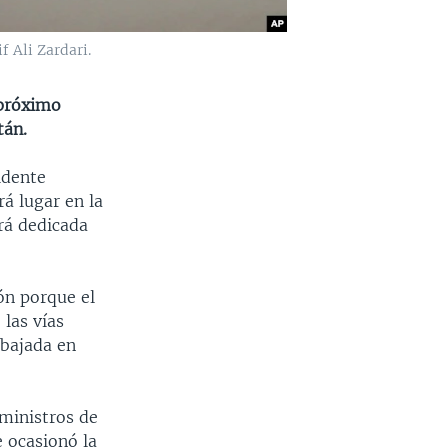
 Ali Zardari.
 próximo
tán.
idente
rá lugar en la
rá dedicada
ón porque el
las vías
mbajada en
uministros de
 ocasionó la