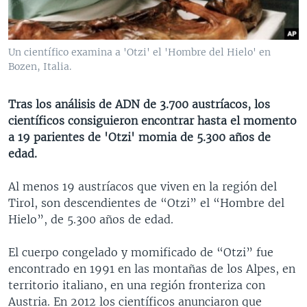
MULTIMEDIA
VENEZUELA
NICARAGUA
ECONOMÍA
PROGRAMAS TV
BRASIL
ENTRETENIMIENTO Y CULTURA
VIDEOS
Un científico examina a 'Otzi' el 'Hombre del Hielo' en
RADIO
TECNOLOGÍA
FOTOGRAFÍA
EL MUNDO AL DÍA
Bozen, Italia.
DIRECT
DEPORTES
AUDIOS
FORO INTERAMERICANO
AVANCE INFORMATIVO
Tras los análisis de ADN de 3.700 austríacos, los
DOCUMENTALES DE LA VOA
CIENCIA Y SALUD
VISIÓN 360
AUDIONOTICIAS
científicos consiguieron encontrar hasta el momento
LAS CLAVES
BUENOS DÍAS AMÉRICA
a 19 parientes de 'Otzi' momia de 5.300 años de
Learning English
edad.
PANORAMA
ESTADOS UNIDOS AL DÍA
SÍGANOS
EL MUNDO AL DÍA [RADIO]
Al menos 19 austríacos que viven en la región del
Tirol, son descendientes de “Otzi” el “Hombre del
FORO [RADIO]
Hielo”, de 5.300 años de edad.
DEPORTIVO INTERNACIONAL
Idiomas
El cuerpo congelado y momificado de “Otzi” fue
NOTA ECONÓMICA
encontrado en 1991 en las montañas de los Alpes, en
ENTRETENIMIENTO
territorio italiano, en una región fronteriza con
Austria. En 2012 los científicos anunciaron que