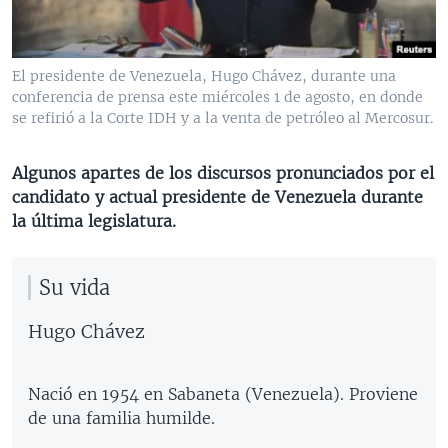
MULTIMEDIA
VENEZUELA
NICARAGUA
ECONOMÍA
PROGRAMAS TV
BRASIL
ENTRETENIMIENTO Y CULTURA
VIDEOS
El presidente de Venezuela, Hugo Chávez, durante una
RADIO
TECNOLOGÍA
FOTOGRAFÍA
EL MUNDO AL DÍA
conferencia de prensa este miércoles 1 de agosto, en donde
se refirió a la Corte IDH y a la venta de petróleo al Mercosur.
DIRECT
DEPORTES
AUDIOS
FORO INTERAMERICANO
AVANCE INFORMATIVO
DOCUMENTALES DE LA VOA
CIENCIA Y SALUD
VISIÓN 360
AUDIONOTICIAS
Algunos apartes de los discursos pronunciados por el
candidato y actual presidente de Venezuela durante
LAS CLAVES
BUENOS DÍAS AMÉRICA
Learning English
la última legislatura.
PANORAMA
ESTADOS UNIDOS AL DÍA
SÍGANOS
EL MUNDO AL DÍA [RADIO]
Su vida
FORO [RADIO]
Hugo Chávez
DEPORTIVO INTERNACIONAL
Idiomas
NOTA ECONÓMICA
Nació en 1954 en Sabaneta (Venezuela). Proviene
ENTRETENIMIENTO
de una familia humilde.