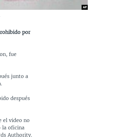
.
rohibido por
on, fue
pués junto a
.
bido después
 el video no
la oficina
ds Authority.