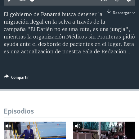
MULTIMEDIA
VENEZUELA
NICARAGUA
ECONOMÍA
Descargar
El gobierno de Panamá busca detener la
PROGRAMAS TV
BRASIL
ENTRETENIMIENTO Y CULTURA
VIDEOS
migración ilegal en la selva a través de la
RADIO
TECNOLOGÍA
FOTOGRAFÍA
EL MUNDO AL DÍA
campaña "El Darién no es una ruta, es una jungla",
mientras la organización Médicos sin Fronteras pidió
DIRECT
DEPORTES
AUDIOS
FORO INTERAMERICANO
AVANCE INFORMATIVO
ayuda ante el desborde de pacientes en el lugar. Esta
DOCUMENTALES DE LA VOA
CIENCIA Y SALUD
VISIÓN 360
AUDIONOTICIAS
es una actualización de nuestra Sala de Redacción...
LAS CLAVES
BUENOS DÍAS AMÉRICA
Learning English
PANORAMA
ESTADOS UNIDOS AL DÍA
Compartir
SÍGANOS
EL MUNDO AL DÍA [RADIO]
FORO [RADIO]
DEPORTIVO INTERNACIONAL
Episodios
Idiomas
NOTA ECONÓMICA
ENTRETENIMIENTO