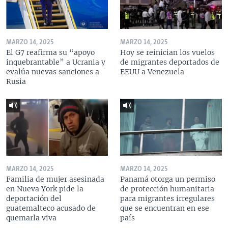
MARZO 14, 2025
MARZO 14, 2025
El G7 reafirma su “apoyo
Hoy se reinician los vuelos
inquebrantable” a Ucrania y
de migrantes deportados de
evalúa nuevas sanciones a
EEUU a Venezuela
Rusia
MARZO 14, 2025
MARZO 14, 2025
Familia de mujer asesinada
Panamá otorga un permiso
en Nueva York pide la
de protección humanitaria
deportación del
para migrantes irregulares
guatemalteco acusado de
que se encuentran en ese
quemarla viva
país