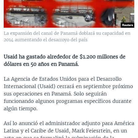
MULTIMEDIA
VENEZUELA
NICARAGUA
ECONOMÍA
PROGRAMAS TV
BRASIL
ENTRETENIMIENTO Y CULTURA
VIDEOS
RADIO
TECNOLOGÍA
FOTOGRAFÍA
EL MUNDO AL DÍA
La expansión del canal de Panamá doblará su capacidad en
DIRECT
DEPORTES
AUDIOS
FORO INTERAMERICANO
AVANCE INFORMATIVO
2014 aumentando el desarroyo del país
DOCUMENTALES DE LA VOA
CIENCIA Y SALUD
VISIÓN 360
AUDIONOTICIAS
Usaid ha gastado alrededor de $1.200 millones de
LAS CLAVES
BUENOS DÍAS AMÉRICA
dólares en 50 años en Panamá.
Learning English
PANORAMA
ESTADOS UNIDOS AL DÍA
La Agencia de Estados Unidos para el Desarrollo
SÍGANOS
EL MUNDO AL DÍA [RADIO]
Internacional (Usaid) cerrará en septiembre próximo
sus operaciones en Panamá. Solo seguirán
FORO [RADIO]
funcionando algunos programas específicos durante
DEPORTIVO INTERNACIONAL
algún tiempo.
Idiomas
NOTA ECONÓMICA
Así lo anunció el administrador adjunto para América
ENTRETENIMIENTO
Latina y el Caribe de Usaid, Mark Feiesrtein, en un
acto en que se formalizó la culminación de la