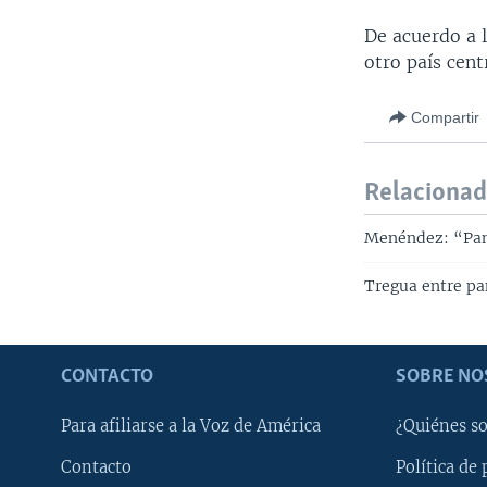
De acuerdo a l
otro país cent
Compartir
Relaciona
Menéndez: “Pan
Tregua entre pa
CONTACTO
SOBRE NO
Para afiliarse a la Voz de América
¿Quiénes s
Contacto
Política de 