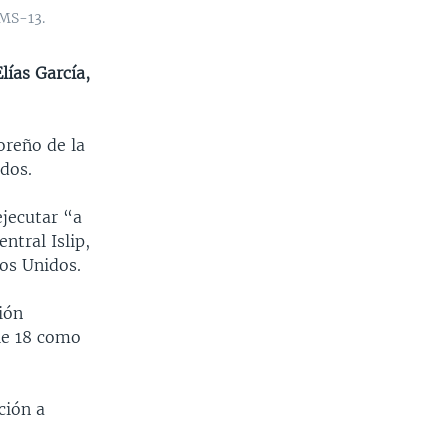
 MS-13.
lías García,
oreño de la
dos.
ejecutar “a
ntral Islip,
os Unidos.
ión
lle 18 como
ción a