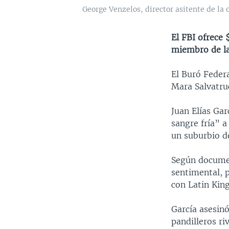
George Venzelos, director asitente de la 
El FBI ofrece 
miembro de la
El Buró Federa
Mara Salvatru
Juan Elías Gar
sangre fría” a
un suburbio d
Según documen
sentimental, p
con Latin King
García asesin
pandilleros ri