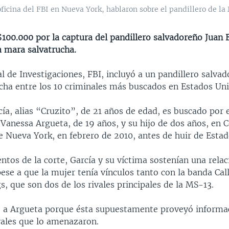
oficina del FBI en Nueva York, hablaron sobre el pandillero de la
$100.000 por la captura del pandillero salvadoreño Juan E
 mara salvatrucha.
l de Investigaciones, FBI, incluyó a un pandillero salvad
cha entre los 10 criminales más buscados en Estados Uni
cía, alias “Cruzito”, de 21 años de edad, es buscado por 
 Vanessa Argueta, de 19 años, y su hijo de dos años, en Ce
e Nueva York, en febrero de 2010, antes de huir de Estad
tos de la corte, García y su víctima sostenían una relac
ese a que la mujer tenía vínculos tanto con la banda Ca
s, que son dos de los rivales principales de la MS-13.
ó a Argueta porque ésta supuestamente proveyó informa
vales que lo amenazaron.