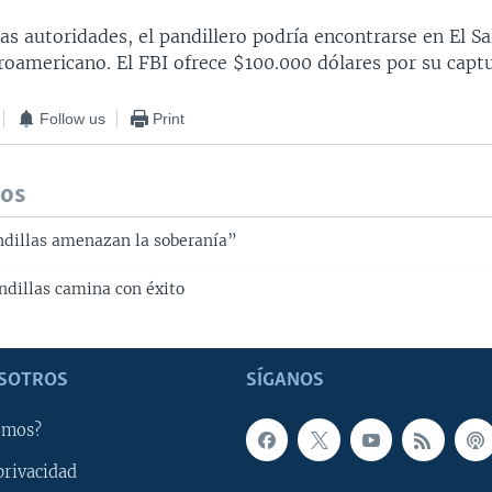
as autoridades, el pandillero podría encontrarse en El S
roamericano. El FBI ofrece $100.000 dólares por su captu
Follow us
Print
dos
dillas amenazan la soberanía”
ndillas camina con éxito
SOTROS
SÍGANOS
omos?
privacidad