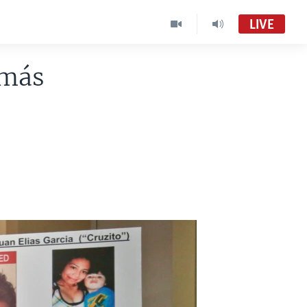
LIVE
 más