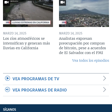
MARZO 14, 2025
MARZO 14, 2025
Los ríos atmosféricos se
Analistas expresan
intensifican y generan más
preocupación por compras
lluvias en California
de bitcoin, pese a acuerdos
de El Salvador con el FMI
Vea todos los episodios
VEA PROGRAMAS DE TV
VEA PROGRAMAS DE RADIO
SÍGANOS