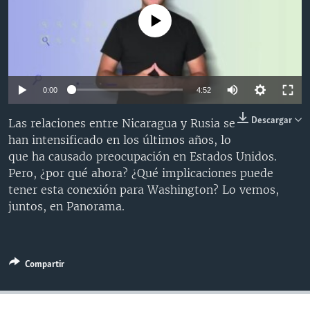
MULTIMEDIA
VENEZUELA
NICARAGUA
ECONOMÍA
No media source currently available
PROGRAMAS TV
BRASIL
ENTRETENIMIENTO Y CULTURA
VIDEOS
RADIO
TECNOLOGÍA
FOTOGRAFÍA
EL MUNDO AL DÍA
DIRECT
DEPORTES
AUDIOS
FORO INTERAMERICANO
AVANCE INFORMATIVO
0:00
4:52
DOCUMENTALES DE LA VOA
CIENCIA Y SALUD
VISIÓN 360
AUDIONOTICIAS
Descargar
Las relaciones entre Nicaragua y Rusia se
LAS CLAVES
BUENOS DÍAS AMÉRICA
han intensificado en los últimos años, lo
Learning English
que ha causado preocupación en Estados Unidos.
PANORAMA
ESTADOS UNIDOS AL DÍA
Pero, ¿por qué ahora? ¿Qué implicaciones puede
SÍGANOS
EL MUNDO AL DÍA [RADIO]
tener esta conexión para Washington? Lo vemos,
juntos, en Panorama.
FORO [RADIO]
DEPORTIVO INTERNACIONAL
Idiomas
NOTA ECONÓMICA
Compartir
ENTRETENIMIENTO