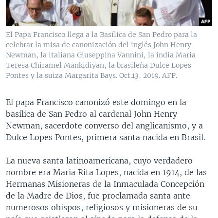
MULTIMEDIA
VENEZUELA
NICARAGUA
ECONOMÍA
PROGRAMAS TV
BRASIL
ENTRETENIMIENTO Y CULTURA
VIDEOS
El Papa Francisco llega a la Basílica de San Pedro para la
RADIO
TECNOLOGÍA
FOTOGRAFÍA
EL MUNDO AL DÍA
celebrar la misa de canonización del inglés John Henry
Newman, la italiana Giuseppina Vannini, la india Maria
DIRECT
DEPORTES
AUDIOS
FORO INTERAMERICANO
AVANCE INFORMATIVO
Teresa Chiramel Mankidiyan, la brasileña Dulce Lopes
Pontes y la suiza Margarita Bays. Oct.13, 2019. AFP.
DOCUMENTALES DE LA VOA
CIENCIA Y SALUD
VISIÓN 360
AUDIONOTICIAS
LAS CLAVES
BUENOS DÍAS AMÉRICA
El papa Francisco canonizó este domingo en la
Learning English
basílica de San Pedro al cardenal John Henry
PANORAMA
ESTADOS UNIDOS AL DÍA
Newman, sacerdote converso del anglicanismo, y a
SÍGANOS
EL MUNDO AL DÍA [RADIO]
Dulce Lopes Pontes, primera santa nacida en Brasil.
FORO [RADIO]
La nueva santa latinoamericana, cuyo verdadero
DEPORTIVO INTERNACIONAL
nombre era Maria Rita Lopes, nacida en 1914, de las
Idiomas
Hermanas Misioneras de la Inmaculada Concepción
NOTA ECONÓMICA
de la Madre de Dios, fue proclamada santa ante
ENTRETENIMIENTO
numerosos obispos, religiosos y misioneras de su