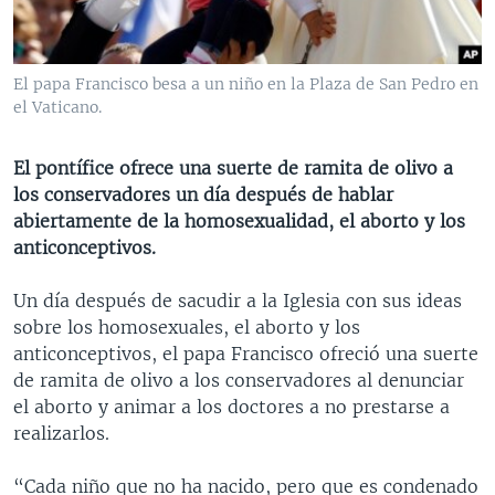
MULTIMEDIA
VENEZUELA
NICARAGUA
ECONOMÍA
PROGRAMAS TV
BRASIL
ENTRETENIMIENTO Y CULTURA
VIDEOS
El papa Francisco besa a un niño en la Plaza de San Pedro en
RADIO
TECNOLOGÍA
FOTOGRAFÍA
EL MUNDO AL DÍA
el Vaticano.
DIRECT
DEPORTES
AUDIOS
FORO INTERAMERICANO
AVANCE INFORMATIVO
El pontífice ofrece una suerte de ramita de olivo a
DOCUMENTALES DE LA VOA
CIENCIA Y SALUD
VISIÓN 360
AUDIONOTICIAS
los conservadores un día después de hablar
LAS CLAVES
BUENOS DÍAS AMÉRICA
abiertamente de la homosexualidad, el aborto y los
Learning English
anticonceptivos.
PANORAMA
ESTADOS UNIDOS AL DÍA
SÍGANOS
EL MUNDO AL DÍA [RADIO]
Un día después de sacudir a la Iglesia con sus ideas
sobre los homosexuales, el aborto y los
FORO [RADIO]
anticonceptivos, el papa Francisco ofreció una suerte
DEPORTIVO INTERNACIONAL
de ramita de olivo a los conservadores al denunciar
Idiomas
el aborto y animar a los doctores a no prestarse a
NOTA ECONÓMICA
realizarlos.
ENTRETENIMIENTO
“Cada niño que no ha nacido, pero que es condenado