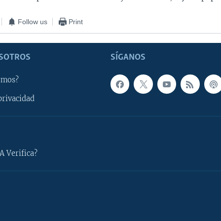
Follow us
Print
SOTROS
SÍGANOS
omos?
privacidad
A Verifica?