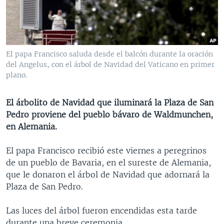
MULTIMEDIA
VENEZUELA
NICARAGUA
ECONOMÍA
PROGRAMAS TV
BRASIL
ENTRETENIMIENTO Y CULTURA
VIDEOS
RADIO
TECNOLOGÍA
FOTOGRAFÍA
EL MUNDO AL DÍA
El papa Francisco saluda desde el balcón durante la oración
DIRECT
DEPORTES
AUDIOS
FORO INTERAMERICANO
AVANCE INFORMATIVO
del Angelus, con el árbol de Navidad del Vaticano en primer
plano.
DOCUMENTALES DE LA VOA
CIENCIA Y SALUD
VISIÓN 360
AUDIONOTICIAS
LAS CLAVES
BUENOS DÍAS AMÉRICA
El árbolito de Navidad que iluminará la Plaza de San
Learning English
Pedro proviene del pueblo bávaro de Waldmunchen,
PANORAMA
ESTADOS UNIDOS AL DÍA
en Alemania.
SÍGANOS
EL MUNDO AL DÍA [RADIO]
El papa Francisco recibió este viernes a peregrinos
FORO [RADIO]
de un pueblo de Bavaria, en el sureste de Alemania,
DEPORTIVO INTERNACIONAL
que le donaron el árbol de Navidad que adornará la
Idiomas
Plaza de San Pedro.
NOTA ECONÓMICA
ENTRETENIMIENTO
Las luces del árbol fueron encendidas esta tarde
durante una breve ceremonia.