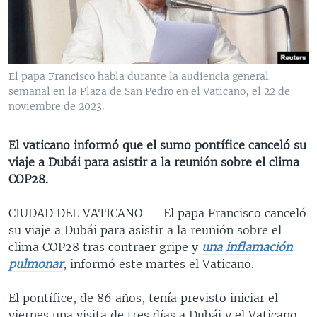
MULTIMEDIA
VENEZUELA
NICARAGUA
ECONOMÍA
PROGRAMAS TV
BRASIL
ENTRETENIMIENTO Y CULTURA
VIDEOS
RADIO
TECNOLOGÍA
FOTOGRAFÍA
EL MUNDO AL DÍA
El papa Francisco habla durante la audiencia general
DIRECT
DEPORTES
AUDIOS
FORO INTERAMERICANO
AVANCE INFORMATIVO
semanal en la Plaza de San Pedro en el Vaticano, el 22 de
noviembre de 2023.
DOCUMENTALES DE LA VOA
CIENCIA Y SALUD
VISIÓN 360
AUDIONOTICIAS
LAS CLAVES
BUENOS DÍAS AMÉRICA
El vaticano informó que el sumo pontífice canceló su
Learning English
viaje a Dubái para asistir a la reunión sobre el clima
PANORAMA
ESTADOS UNIDOS AL DÍA
COP28.
SÍGANOS
EL MUNDO AL DÍA [RADIO]
CIUDAD DEL VATICANO —
El papa Francisco canceló
FORO [RADIO]
su viaje a Dubái para asistir a la reunión sobre el
DEPORTIVO INTERNACIONAL
clima COP28 tras contraer gripe y
una inflamación
Idiomas
pulmonar
, informó este martes el Vaticano.
NOTA ECONÓMICA
ENTRETENIMIENTO
El pontífice, de 86 años, tenía previsto iniciar el
viernes una visita de tres días a Dubái y el Vaticano