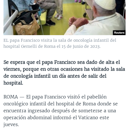
MULTIMEDIA
VENEZUELA
NICARAGUA
ECONOMÍA
PROGRAMAS TV
BRASIL
ENTRETENIMIENTO Y CULTURA
VIDEOS
RADIO
TECNOLOGÍA
FOTOGRAFÍA
EL MUNDO AL DÍA
DIRECT
DEPORTES
AUDIOS
FORO INTERAMERICANO
AVANCE INFORMATIVO
EL papa Francisco visita la sala de oncología infantil del
hospital Gemelli de Roma el 15 de junio de 2023.
DOCUMENTALES DE LA VOA
CIENCIA Y SALUD
VISIÓN 360
AUDIONOTICIAS
LAS CLAVES
BUENOS DÍAS AMÉRICA
Se espera que el papa Francisco sea dado de alta el
Learning English
PANORAMA
ESTADOS UNIDOS AL DÍA
viernes, porque en otras ocasiones ha visitado la sala
de oncología infantil un día antes de salir del
SÍGANOS
EL MUNDO AL DÍA [RADIO]
hospital.
FORO [RADIO]
ROMA —
El papa Francisco visitó el pabellón
DEPORTIVO INTERNACIONAL
oncológico infantil del hospital de Roma donde se
Idiomas
NOTA ECONÓMICA
encuentra ingresado después de someterse a una
operación abdominal informó el Vaticano este
ENTRETENIMIENTO
jueves.