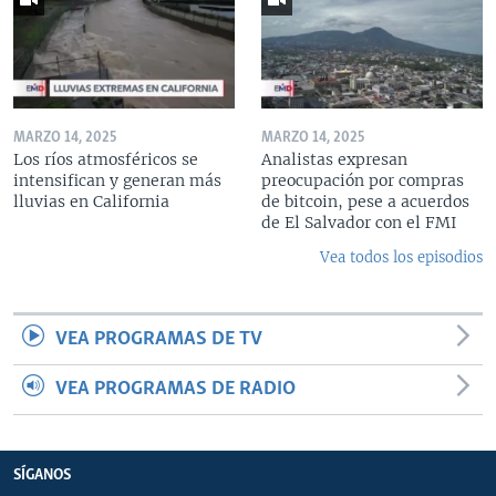
MARZO 14, 2025
MARZO 14, 2025
Los ríos atmosféricos se
Analistas expresan
intensifican y generan más
preocupación por compras
lluvias en California
de bitcoin, pese a acuerdos
de El Salvador con el FMI
Vea todos los episodios
VEA PROGRAMAS DE TV
VEA PROGRAMAS DE RADIO
SÍGANOS