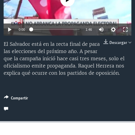
MULTIMEDIA
VENEZUELA
NICARAGUA
ECONOMÍA
PROGRAMAS TV
BRASIL
ENTRETENIMIENTO Y CULTURA
VIDEOS
RADIO
TECNOLOGÍA
FOTOGRAFÍA
EL MUNDO AL DÍA
0:00
1:46
DIRECT
DEPORTES
AUDIOS
FORO INTERAMERICANO
AVANCE INFORMATIVO
Descargar
El Salvador está en la recta final de para
DOCUMENTALES DE LA VOA
CIENCIA Y SALUD
VISIÓN 360
AUDIONOTICIAS
las elecciones del próximo año. A pesar
que la campaña inició hace casi tres meses, solo el
LAS CLAVES
BUENOS DÍAS AMÉRICA
Learning English
oficialismo emite propaganda. Raquel Herrera nos
PANORAMA
ESTADOS UNIDOS AL DÍA
explica qué ocurre con los partidos de oposición.
SÍGANOS
EL MUNDO AL DÍA [RADIO]
FORO [RADIO]
Compartir
DEPORTIVO INTERNACIONAL
Idiomas
NOTA ECONÓMICA
ENTRETENIMIENTO