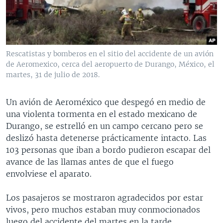
MULTIMEDIA
VENEZUELA
NICARAGUA
ECONOMÍA
PROGRAMAS TV
BRASIL
ENTRETENIMIENTO Y CULTURA
VIDEOS
RADIO
TECNOLOGÍA
FOTOGRAFÍA
EL MUNDO AL DÍA
Rescatistas y bomberos en el sitio del accidente de un avión
DIRECT
DEPORTES
AUDIOS
FORO INTERAMERICANO
AVANCE INFORMATIVO
de Aeromexico, cerca del aeropuerto de Durango, México, el
martes, 31 de julio de 2018.
DOCUMENTALES DE LA VOA
CIENCIA Y SALUD
VISIÓN 360
AUDIONOTICIAS
LAS CLAVES
BUENOS DÍAS AMÉRICA
Un avión de Aeroméxico que despegó en medio de
Learning English
una violenta tormenta en el estado mexicano de
PANORAMA
ESTADOS UNIDOS AL DÍA
Durango, se estrelló en un campo cercano pero se
SÍGANOS
EL MUNDO AL DÍA [RADIO]
deslizó hasta detenerse prácticamente intacto. Las
103 personas que iban a bordo pudieron escapar del
FORO [RADIO]
avance de las llamas antes de que el fuego
DEPORTIVO INTERNACIONAL
envolviese el aparato.
Idiomas
NOTA ECONÓMICA
Los pasajeros se mostraron agradecidos por estar
ENTRETENIMIENTO
vivos, pero muchos estaban muy conmocionados
luego del accidente del martes en la tarde.