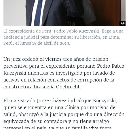
MULTIMEDIA
VENEZUELA
NICARAGUA
ECONOMÍA
PROGRAMAS TV
BRASIL
ENTRETENIMIENTO Y CULTURA
VIDEOS
RADIO
TECNOLOGÍA
FOTOGRAFÍA
EL MUNDO AL DÍA
El expresidente de Perú, Pedro Pablo Kuczynski, llega a una
DIRECT
DEPORTES
AUDIOS
FORO INTERAMERICANO
AVANCE INFORMATIVO
audiencia judicial para determinar su liberación, en Lima,
Perú, el lunes 15 de abril de 2019.
DOCUMENTALES DE LA VOA
CIENCIA Y SALUD
VISIÓN 360
AUDIONOTICIAS
LAS CLAVES
BUENOS DÍAS AMÉRICA
Un juez ordenó el viernes tres años de prisión
Learning English
preventiva para el expresidente peruano Pedro Pablo
PANORAMA
ESTADOS UNIDOS AL DÍA
Kuczynski mientras es investigado por lavado de
SÍGANOS
EL MUNDO AL DÍA [RADIO]
activos en relación con actos de corrupción de la
constructora brasileña Odebrecht.
FORO [RADIO]
DEPORTIVO INTERNACIONAL
El magistrado Jorge Chávez indicó que Kuczynski,
Idiomas
quien se encuentra en una clínica por motivos de
NOTA ECONÓMICA
salud, obstruyó a la justicia porque dio una dirección
ENTRETENIMIENTO
equivocada de su contadora y no tiene arraigo
personal en el país, ya que su familia vive fuera.