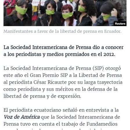
MULTIMEDIA
VENEZUELA
NICARAGUA
ECONOMÍA
PROGRAMAS TV
BRASIL
ENTRETENIMIENTO Y CULTURA
VIDEOS
RADIO
TECNOLOGÍA
FOTOGRAFÍA
EL MUNDO AL DÍA
Manifestantes a favor de la libertad de prensa en Ecuador.
DIRECT
DEPORTES
AUDIOS
FORO INTERAMERICANO
AVANCE INFORMATIVO
La Sociedad Interamericana de Prensa dio a conocer
DOCUMENTALES DE LA VOA
CIENCIA Y SALUD
VISIÓN 360
AUDIONOTICIAS
a los periodistas y medios premiados en el 2012.
LAS CLAVES
BUENOS DÍAS AMÉRICA
Learning English
La Sociedad Interamericana de Prensa (SIP) otorgó
PANORAMA
ESTADOS UNIDOS AL DÍA
este año el Gran Premio SIP a la Libertad de Prensa
SÍGANOS
EL MUNDO AL DÍA [RADIO]
al periodista César Ricaurte por su larga trayectoria
como periodista y sus méritos en la defensa de la
FORO [RADIO]
libertad de prensa y de expresión.
DEPORTIVO INTERNACIONAL
Idiomas
El periodista ecuatoriano señaló en entrevista a la
NOTA ECONÓMICA
Voz de América
que la Sociedad Interamericana de
ENTRETENIMIENTO
Prensa tuvo en cuenta el trabajo de Fundamedios