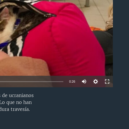
able
0:26
s de ucranianos
INSERTAR
 Lo que no han
ura travesía.