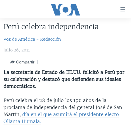
Enlaces
para
accesibilidad
Perú celebra independencia
Salte
AMÉRICA DEL NORTE
al
Voz de América - Redacción
ELECCIONES EEUU 2024
EEUU
contenido
julio 26, 2011
principal
VOA VERIFICA
MÉXICO
ELECCIONES EEUU
Salte
Compartir
AMÉRICA LATINA
HAITÍ
VOTO DIVIDIDO
VOA VERIFICA UCRANIA/RUSIA
al
La secretaria de Estado de EE.UU. felicitó a Perú por
navegador
CHINA EN AMÉRICA LATINA
VOA VERIFICA INMIGRACIÓN
ARGENTINA
su celebración y destacó que defienden sus ideales
principal
CENTROAMÉRICA
VOA VERIFICA AMÉRICA LATINA
BOLIVIA
democráticos.
Salte
a
OTRAS SECCIONES
COLOMBIA
COSTA RICA
Perú celebra el 28 de julio los 190 años de la
búsqueda
ESPECIALES DE LA VOA
CHILE
EL SALVADOR
INMIGRACIÓN
proclama de independencia del general José de San
Martín,
día en el que asumirá el presidente electo
LIBERTAD DE PRENSA
PERÚ
GUATEMALA
LIBERTAD DE PRENSA
Ollanta Humala.
UCRANIA
ECUADOR
HONDURAS
MUNDO