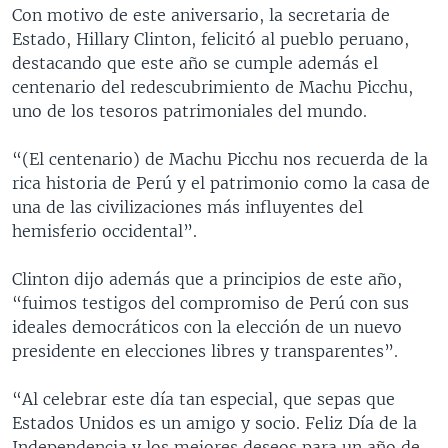
Con motivo de este aniversario, la secretaria de
MULTIMEDIA
VENEZUELA
NICARAGUA
ECONOMÍA
Estado, Hillary Clinton, felicitó al pueblo peruano,
PROGRAMAS TV
BRASIL
ENTRETENIMIENTO Y CULTURA
VIDEOS
destacando que este año se cumple además el
centenario del redescubrimiento de Machu Picchu,
RADIO
TECNOLOGÍA
FOTOGRAFÍA
EL MUNDO AL DÍA
uno de los tesoros patrimoniales del mundo.
DIRECT
DEPORTES
AUDIOS
FORO INTERAMERICANO
AVANCE INFORMATIVO
“(El centenario) de Machu Picchu nos recuerda de la
DOCUMENTALES DE LA VOA
CIENCIA Y SALUD
VISIÓN 360
AUDIONOTICIAS
rica historia de Perú y el patrimonio como la casa de
LAS CLAVES
BUENOS DÍAS AMÉRICA
una de las civilizaciones más influyentes del
Learning English
hemisferio occidental”.
PANORAMA
ESTADOS UNIDOS AL DÍA
SÍGANOS
EL MUNDO AL DÍA [RADIO]
Clinton dijo además que a principios de este año,
“fuimos testigos del compromiso de Perú con sus
FORO [RADIO]
ideales democráticos con la elección de un nuevo
DEPORTIVO INTERNACIONAL
presidente en elecciones libres y transparentes”.
Idiomas
NOTA ECONÓMICA
“Al celebrar este día tan especial, que sepas que
ENTRETENIMIENTO
Estados Unidos es un amigo y socio. Feliz Día de la
Independencia y los mejores deseos para un año de