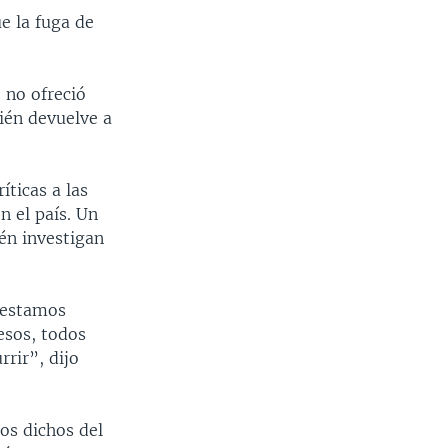
e la fuga de
 no ofreció
ién devuelve a
íticas a las
n el país. Un
én investigan
 estamos
esos, todos
rir”, dijo
os dichos del