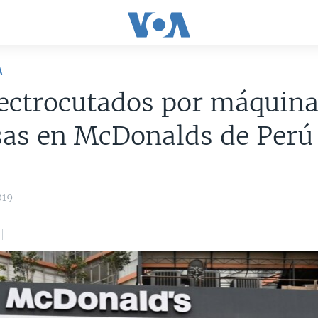
A
ectrocutados por máquina
sas en McDonalds de Perú
019