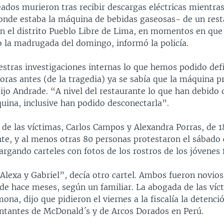
ados murieron tras recibir descargas eléctricas mientra
onde estaba la máquina de bebidas gaseosas- de un rest
n el distrito Pueblo Libre de Lima, en momentos en que e
o la madrugada del domingo, informó la policía.
estras investigaciones internas lo que hemos podido defi
oras antes (de la tragedia) ya se sabía que la máquina p
ijo Andrade. “A nivel del restaurante lo que han debido 
quina, inclusive han podido desconectarla”.
 de las víctimas, Carlos Campos y Alexandra Porras, de 1
te, y al menos otras 80 personas protestaron el sábado 
rgando carteles con fotos de los rostros de los jóvenes f
 Alexa y Gabriel”, decía otro cartel. Ambos fueron novio
sde hace meses, según un familiar. La abogada de las víc
ona, dijo que pidieron el viernes a la fiscalía la detenci
entantes de McDonald´s y de Arcos Dorados en Perú.