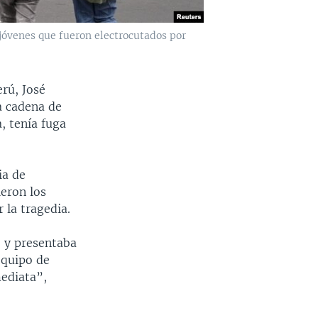
jóvenes que fueron electrocutados por
rú, José
a cadena de
, tenía fuga
ia de
ieron los
 la tragedia.
 y presentaba
equipo de
mediata”,