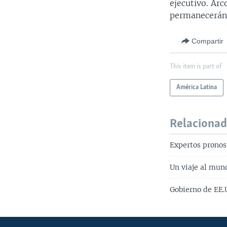
ejecutivo. Ar
permanecerán 
Compartir
This item is part of
América Latina
Relaciona
Expertos pronos
Un viaje al mun
Gobierno de EE.