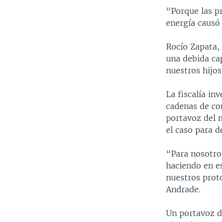
“Porque las p
energía causó
Rocío Zapata, 
una debida ca
nuestros hijos
La fiscalía in
cadenas de com
portavoz del m
el caso para d
“Para nosotro
haciendo en e
nuestros proto
Andrade.
Un portavoz d