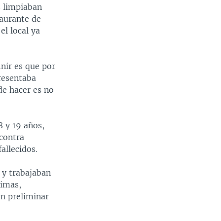
s limpiaban
aurante de
l local ya
nir es que por
resentaba
de hacer es no
8 y 19 años,
contra
allecidos.
s y trabajaban
timas,
ón preliminar