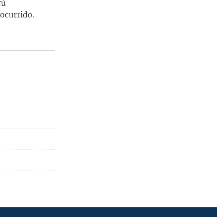
rú
ocurrido.