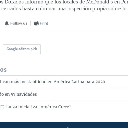
cos Dorados informó que los locales de McDonald´s en Pe
cerrados hasta culminar una inspección propia sobre lo 
Follow us
Print
Google editors pick
dos
tican más inestabilidad en América Latina para 2020
do en 57 navidades
UU. lanza iniciativa "América Crece"