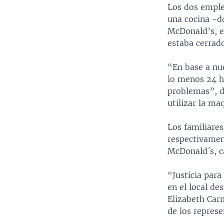
Los dos emple
una cocina -d
McDonald’s, e
estaba cerrad
“En base a nu
lo menos 24 h
problemas”, d
utilizar la ma
Los familiares
respectivamen
McDonald´s, ca
“Justicia para
en el local de
Elizabeth Carm
de los repres