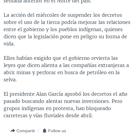
semana anterior en el Norte del país.
MULTIMEDIA
VENEZUELA
NICARAGUA
ECONOMÍA
La acción del miércoles de suspender los decretos
PROGRAMAS TV
BRASIL
ENTRETENIMIENTO Y CULTURA
VIDEOS
sobre el uso de la tierra podría mejorar las relaciones
RADIO
TECNOLOGÍA
FOTOGRAFÍA
EL MUNDO AL DÍA
entre el gobierno y los pueblos indígenas, quienes
dicen que la legislación pone en peligro su forma de
DIRECT
DEPORTES
AUDIOS
FORO INTERAMERICANO
AVANCE INFORMATIVO
vida.
DOCUMENTALES DE LA VOA
CIENCIA Y SALUD
VISIÓN 360
AUDIONOTICIAS
Ellos habían exigido que el gobierno revierta las
LAS CLAVES
BUENOS DÍAS AMÉRICA
Learning English
leyes que dicen alienta a las compañías extranjeras a
PANORAMA
ESTADOS UNIDOS AL DÍA
abrir minas y perforar en busca de petróleo en la
selva.
SÍGANOS
EL MUNDO AL DÍA [RADIO]
FORO [RADIO]
El presidente Alan García aprobó los decretos el año
pasado buscando alentar nuevas inversiones. Pero
DEPORTIVO INTERNACIONAL
grupos indígenas en protesta, han bloqueado
Idiomas
NOTA ECONÓMICA
carreteras y vías fluviales desde abril.
ENTRETENIMIENTO
Compartir
Follow us