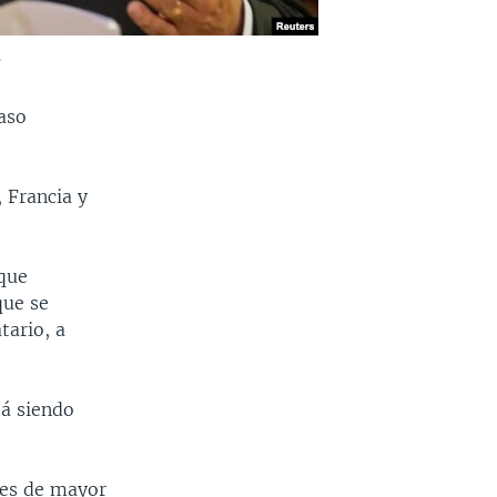
.
caso
 Francia y
 que
que se
tario, a
tá siendo
res de mayor