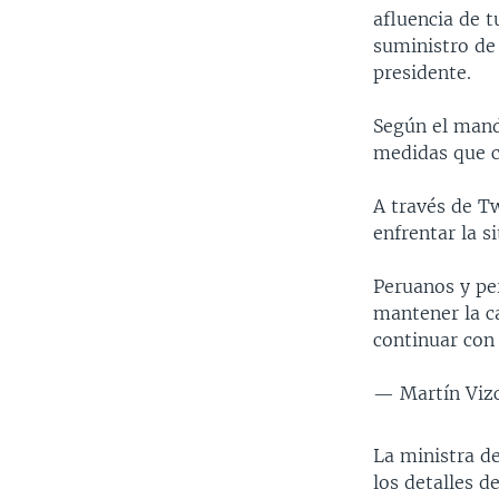
afluencia de t
suministro de 
presidente.
Según el manda
medidas que c
A través de Tw
enfrentar la s
Peruanos y pe
mantener la ca
continuar con 
— Martín Viz
La ministra d
los detalles de