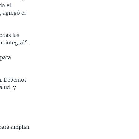
do el
, agregó el
odas las
n integral”.
 para
ón. Debemos
alud, y
para ampliar